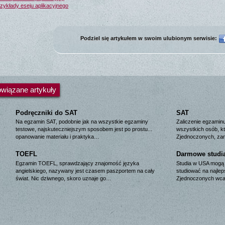
zykłady eseju aplikacyjnego
Podziel się artykułem w swoim ulubionym serwisie:
wiązane artykuły
Podręczniki do SAT
SAT
Na egzamin SAT, podobnie jak na wszystkie egzaminy
Zaliczenie egzamin
testowe, najskuteczniejszym sposobem jest po prostu...
wszystkich osób, k
opanowanie materiału i praktyka…
Zjednoczonych, za
TOEFL
Darmowe studi
Egzamin TOEFL, sprawdzający znajomość języka
Studia w USA mogą 
angielskiego, nazywany jest czasem paszportem na cały
studiować na najle
świat. Nic dziwnego, skoro uznaje go…
Zjednoczonych wc