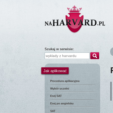
Szukaj w serwisie:
Jak aplikować
Procedura aplikacyjna
Wybór uczelni
Esej SAT
Esej po angielsku
SAT