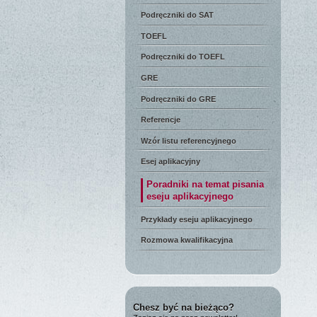
Podręczniki do SAT
TOEFL
Podręczniki do TOEFL
GRE
Podręczniki do GRE
Referencje
Wzór listu referencyjnego
Esej aplikacyjny
Poradniki na temat pisania
eseju aplikacyjnego
Przykłady eseju aplikacyjnego
Rozmowa kwalifikacyjna
Chesz być na bieżąco?