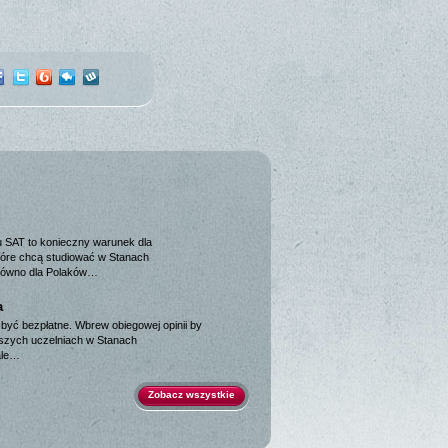
u SAT to konieczny warunek dla
tóre chcą studiować w Stanach
równo dla Polaków…
a
być bezpłatne. Wbrew obiegowej opinii by
pszych uczelniach w Stanach
ale…
Zobacz wszystkie