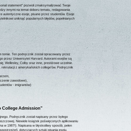
ersonal statement" pozwoli zmaksymalizować Twoje
ędzy innymi na temat doboru tematu, redagowania
że autentyczne eseje, pisane przez studentów. Eseje
elnikowi uniknąć popularnych błędów, popełnianych
m tomie. Ten podręcznik został opracowany przez
o przez Uniwersytet Harvard. Autorami esejów są
ię, Wellesley, Colby oraz inne, prestiżowe uczelnie.
rekrutacji z amerykańskich college'ów. Podręcznik
tarzem,
adczenie zawodowe),
udentów - imigrantów)
 to College Admission”
yjnego. Podręcznik został napisany przez byłego
Bluszczowej. Niewiele książek poświęconych aplikowaniu
ana w 1987!). Napisana w błyskotliwy sposób, pełen
 spostrzeżeń, dotyczących sztuki pisania eseju.