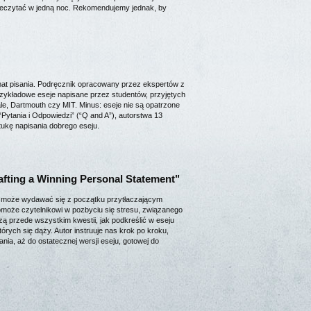
przeczytać w jedną noc. Rekomendujemy jednak, by
mat pisania. Podręcznik opracowany przez ekspertów z
zykładowe eseje napisane przez studentów, przyjętych
le, Dartmouth czy MIT. Minus: eseje nie są opatrzone
ytania i Odpowiedzi” (“Q and A”), autorstwa 13
tukę napisania dobrego eseju.
afting a Winning Personal Statement"
i, może wydawać się z początku przytłaczającym
pomoże czytelnikowi w pozbyciu się stresu, związanego
zą przede wszystkim kwestii, jak podkreślić w eseju
tórych się dąży. Autor instruuje nas krok po kroku,
ia, aż do ostatecznej wersji eseju, gotowej do