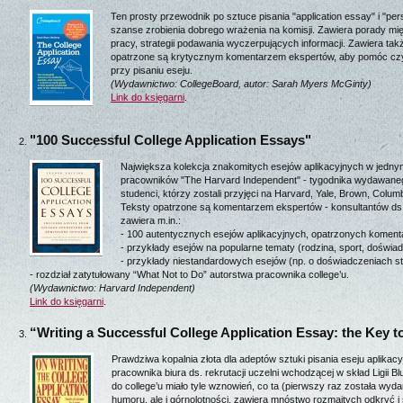
Ten prosty przewodnik po sztuce pisania "application essay" i "p
szanse zrobienia dobrego wrażenia na komisji. Zawiera porady mi
pracy, strategii podawania wyczerpujących informacji. Zawiera tak
opatrzone są krytycznym komentarzem ekspertów, aby pomóc czyt
przy pisaniu eseju.
(Wydawnictwo: CollegeBoard, autor: Sarah Myers McGinty)
Link do księgarni
.
"100 Successful College Application Essays"
Największa kolekcja znakomitych esejów aplikacyjnych w jedny
pracowników "The Harvard Independent" - tygodnika wydawaneg
studenci, którzy zostali przyjęci na Harvard, Yale, Brown, Columb
Teksty opatrzone są komentarzem ekspertów - konsultantów ds. 
zawiera m.in.:
- 100 autentycznych esejów aplikacyjnych, opatrzonych komen
- przykłady esejów na popularne tematy (rodzina, sport, doświ
- przykłady niestandardowych esejów (np. o doświadczeniach st
- rozdział zatytułowany “What Not to Do” autorstwa pracownika college’u.
(Wydawnictwo: Harvard Independent)
Link do księgarni
.
“Writing a Successful College Application Essay: the Key
Prawdziwa kopalnia złota dla adeptów sztuki pisania eseju aplikac
pracownika biura ds. rekrutacji uczelni wchodzącej w skład Ligii 
do college’u miało tyle wznowień, co ta (pierwszy raz została wyd
humoru, ale i górnolotności, zawiera mnóstwo rozmaitych odkryć i