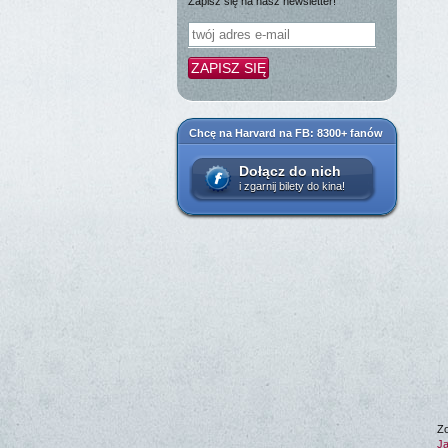
Zapisz się na nasz newsletter!
Chcę na Harvard na FB: 8300+ fanów
Dołącz do nich
i zgarnij bilety do kina!
Zo
Ja