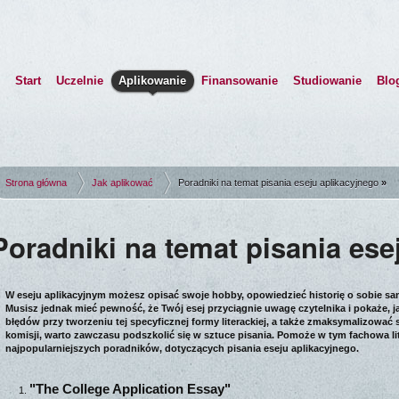
Start
Uczelnie
Aplikowanie
Finansowanie
Studiowanie
Blo
Strona główna
Jak aplikować
Poradniki na temat pisania eseju aplikacyjnego
Poradniki na temat pisania ese
W eseju aplikacyjnym możesz opisać swoje hobby, opowiedzieć historię o sobie sa
Musisz jednak mieć pewność, że Twój esej przyciągnie uwagę czytelnika i pokaże, 
błędów przy tworzeniu tej specyficznej formy literackiej, a także zmaksymalizować
komisji, warto zawczasu podszkolić się w sztuce pisania. Pomoże w tym fachowa lit
najpopularniejszych poradników, dotyczących pisania eseju aplikacyjnego.
"The College Application Essay"