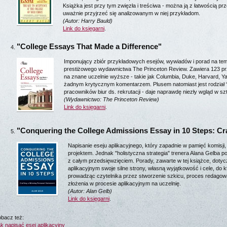
Książka jest przy tym zwięzła i treściwa - można ją z łatwością 
uważnie przyjrzeć się analizowanym w niej przykładom.
(Autor: Harry Bauld)
Link do księgarni
.
"College Essays That Made a Difference"
Imponujący zbiór przykładowych esejów, wywiadów i porad na te
prestiżowego wydawnictwa The Princeton Review. Zawiera 123 pr
na znane uczelnie wyższe - takie jak Columbia, Duke, Harvard, Ya
żadnym krytycznym komentarzem. Plusem natomiast jest rodział “P
pracowników biur ds. rekrutacji - daje naprawdę niezły wgląd w sz
(Wydawnictwo: The Princeton Review)
Link do księgarni
.
"Conquering the College Admissions Essay in 10 Steps: Cr
Napisanie eseju aplikacyjnego, który zapadnie w pamięć komisj
projektem. Jednak "holistyczna strategia" trenera Alana Gelba 
z całym przedsięwzięciem. Porady, zawarte w tej książce, dotyc
aplikacyjnym swoje silne strony, własną wyjątkowość i cele, do k
prowadząc czytelnika przez stworzenie szkicu, proces redagowan
złożenia w procesie aplikacyjnym na uczelnię.
(Autor: Alan Gelb)
Link do księgarni
.
bacz też:
k napisać esej aplikacyjny