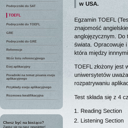
w USA.
Podręczniki do SAT
TOEFL
Egzamin TOEFL (Test
Podręczniki do TOEFL
znajomość angielskie
GRE
anglojęzycznym. Do t
Podręczniki do GRE
świata. Opracowuje 
Referencje
która między innnymi
Wzór listu referencyjnego
TOEFL złożony jest 
Esej aplikacyjny
uniwersytetów uważa
Poradniki na temat pisania eseju
aplikacyjnego
rozpatrywaniu aplika
Przykłady eseju aplikacyjnego
Rozmowa kwalifikacyjna
Test składa się z 4 c
Reading Section
Listening Section
Chesz być na bieżąco?
Zapisz się na nasz newsletter!