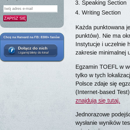
Speaking Section
Writing Section
Każda punktowana je
punktów). Nie ma okr
Chcę na Harvard na FB: 8300+ fanów
Instytucje i uczelni
Dołącz do nich
zakresie minimalnej
i zgarnij bilety do kina!
Egzamin TOEFL w wer
tylko w tych lokaliza
Polsce zdaje się egz
(Internet-based Test
znajdują się tutaj.
Jednorazowe podejści
wysłanie wyników test