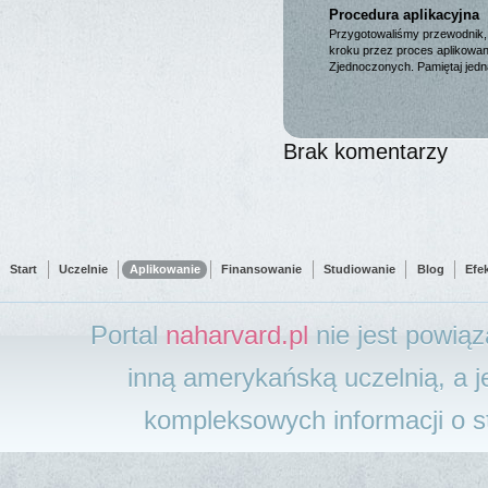
Procedura aplikacyjna
Przygotowaliśmy przewodnik, 
kroku przez proces aplikowan
Zjednoczonych. Pamiętaj jed
Brak komentarzy
Start
Uczelnie
Aplikowanie
Finansowanie
Studiowanie
Blog
Efe
Portal
naharvard.pl
nie jest powią
inną amerykańską uczelnią, a j
kompleksowych informacji o 