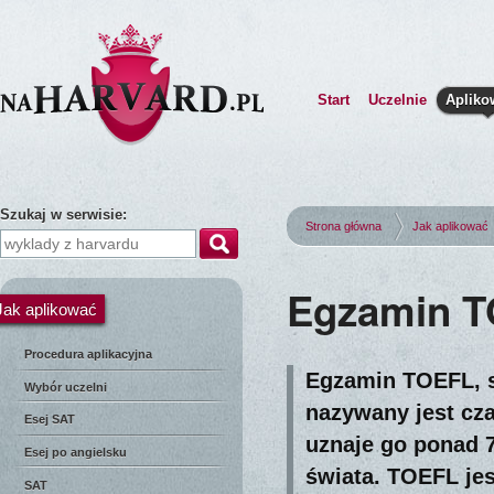
Start
Uczelnie
Apliko
Szukaj w serwisie:
Strona główna
Jak aplikować
Egzamin 
Jak aplikować
Procedura aplikacyjna
Egzamin TOEFL, s
Wybór uczelni
nazywany jest cz
Esej SAT
uznaje go ponad 7
Esej po angielsku
świata. TOEFL je
SAT