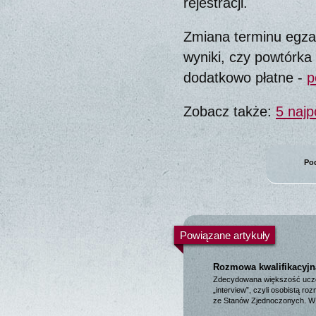
rejestracji.
Zmiana terminu egza
wyniki, czy powtórka
dodatkowo płatne -
p
Zobacz także:
5 naj
Pod
Powiązane artykuły
Rozmowa kwalifikacyjn
Zdecydowana większość uczel
„interview”, czyli osobistą 
ze Stanów Zjednoczonych. 