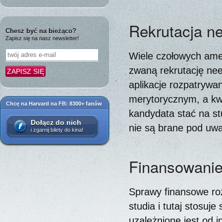
Rekrutacja ne
Chesz być na bieżąco?
Zapisz się na nasz newsletter!
Wiele czołowych amer
zwaną rekrutację nee
aplikacje rozpatrywa
merytorycznym, a kwe
Chcę na Harvard na FB: 8300+ fanów
kandydata stać na st
Dołącz do nich
nie są brane pod uw
i zgarnij bilety do kina!
Finansowani
Sprawy finansowe ro
studia i tutaj stosu
uzależnione jest od 