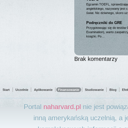
Egzamin TOEFL, sprawdzając
angielskiego, nazywany jest
świat. Nic dziwnego, skoro u
Podręczniki do GRE
Przygotowując się do testów
Examination), warto zaopatrzy
książki. Po…
Brak komentarzy
Start
Uczelnie
Aplikowanie
Finansowanie
Studiowanie
Blog
Efe
Portal
naharvard.pl
nie jest powią
inną amerykańską uczelnią, a j