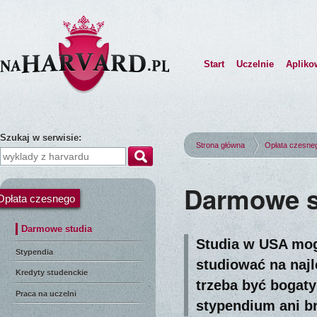
Start
Uczelnie
Apliko
Szukaj w serwisie:
Strona główna
Opłata czesne
Darmowe s
Opłata czesnego
Darmowe studia
Studia w USA mog
Stypendia
studiować na naj
Kredyty studenckie
trzeba być bogat
Praca na uczelni
stypendium ani br