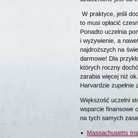
W praktyce, jeśli d
to musi opłacić czesn
Ponadto uczelnia po
i wyżywienie, a nawe
najdroższych na świ
darmowe! Dla przykład
których roczny dochód
zarabia więcej niż ok
Harvardzie zupełnie 
Większość uczelni st
wsparcie finansowe 
na tych samych zasa
Massachusetts Inst