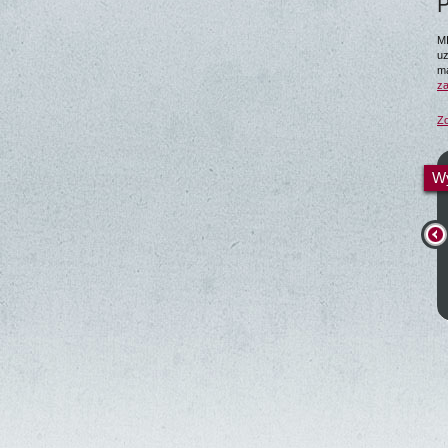
P
MI
uz
ma
za
Zo
Wy