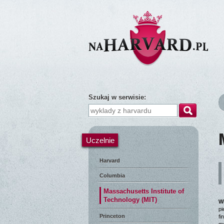
Szukaj w serwisie:
Uczelnie
Harvard
Columbia
Massachusetts Institute of
Technology (MIT)
W
pi
Princeton
fi