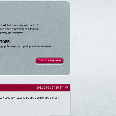
u SAT to konieczny warunek dla
tóre chcą studiować w Stanach
równo dla Polaków…
o TOEFL
jpopularniejszych podręczników do testu
Zobacz wszystkie
2012-08-31 17:15:37
a ? jakie wymagania trzeba spełnić aby się tam