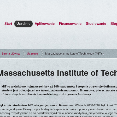
Start
Uczelnie
Aplikowanie
Finansowanie
Studiowanie
Blo
Strona główna
Uczelnie
Massachusetts Institute of Technology (MIT)
Massachusetts Institute of Tec
MIT to wyjątkowo hojna uczelnia – aż 90% studentów I stopnia otrzymuje dofinansow
student jest obiecujący i ma talent, zapewnia mu pomoc finansową, płacąc za całe s
różnorodnych możliwości samodzielnego zdobywania funduszy.
iększość studentów MIT otrzymuje pomoc finansową.
W latach 2008-2009 było to aż 
erwszego stopnia. Pieniądze pochodzą ze wsparcia w ramach pomocy need-based oraz ze 
nansową rozpatrywane są na podstawie wyników w nauce kandydata, przychodów w jego rodz