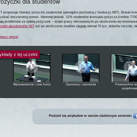
ożyczki dla studentów
T proponuje również pożyczki studenckie (pieniądze pochodzą z funduszy MIT). Branie kredy
yskać bezzwrotną pomoc. Niemniej jednak 31% studentów licencjatu pożycza średnio 7700 U
ją problemów ze spłatą pożyczek – dzięki pracy oferowanej im po ukończeniu tej renomowane
robki absolwentów MIT
tuż po ukończeniu studiów sięgają niemal 70 tys. dolarów rocznie, 
bacz więcej
kłady z tej uczelni
Wprowadzenie i cele kursu
Operatory i operanda
Powszechne w
projektow
Podziel się artykułem w swoim ulubionym serwisie:
Liczby zmiennoprzecinkowe