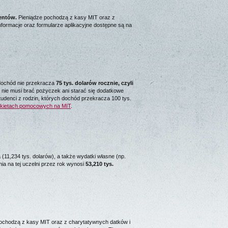
entów.
Pieniądze pochodzą z kasy MIT oraz z
nformacje oraz formularze aplikacyjne dostępne są na
y dochód nie przekracza
75 tys. dolarów rocznie, czyli
 nie musi brać pożyczek ani starać się dodatkowe
tudenci z rodzin, których dochód przekracza 100 tys.
akietach pomocowych na MIT
.
11,234 tys. dolarów), a także wydatki własne (np.
nia na tej uczelni przez rok wynosi
53,210 tys.
pochodzą z kasy MIT oraz z charytatywnych datków i