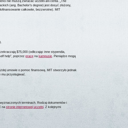
udenci nie muszą zwracać uczelni ani centa. „The
ckich (ang. Bachelor’s degree) jest dosyć złożony,
ofinansowanie całkowite, bezzwrotne). MIT
).
ekraczają $75,000 (odliczając inne stypendia,
elf help”, poprzez
pracę
na
kampusie
. Pieniądze mogą
żdej umowie o pomoc finansową. MIT stworzyło jednak
że mu przysługiwać.
 wyznaczonych terminach. Rodzaj dokumentów i
ić na
stronie internetowej uczelni
. Z kolejnymi