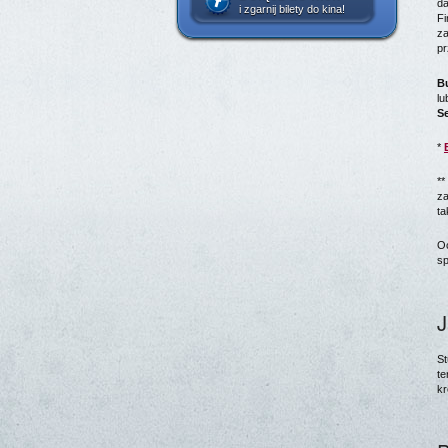
da
i zgarnij bilety do kina!
Fi
za
pr
B
lu
S
*
**
za
ta
Oc
sp
J
St
te
kr