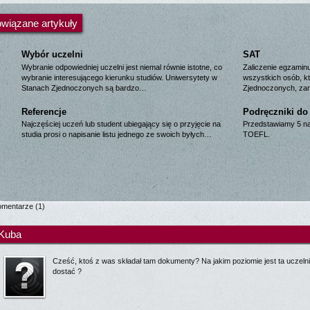
wiązane artykuły
Wybór uczelni
SAT
Wybranie odpowiedniej uczelni jest niemal równie istotne, co
Zaliczenie egzamin
wybranie interesującego kierunku studiów. Uniwersytety w
wszystkich osób, k
Stanach Zjednoczonych są bardzo…
Zjednoczonych, za
Referencje
Podręczniki d
Najczęściej uczeń lub student ubiegający się o przyjęcie na
Przedstawiamy 5 na
studia prosi o napisanie listu jednego ze swoich byłych…
TOEFL.
omentarze
(1)
Kuba
Cześć, ktoś z was składał tam dokumenty? Na jakim poziomie jest ta uczelni
dostać ?