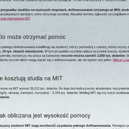
mencie. Rocznie, studenci tej uczelni otrzymują aż 78 mln USD pomocy z różnych źródeł.
 przypadku studiów na wyższych stopniach, dofinansowanie otrzymuje aż 86% stud
arytatywnych darowizn, które otrzymuje uczelnia. Aktualne terminy zgłoszeń szczegółowe i
ronie internetowej MIT
.
to może otrzymać pomoc
 pełnego dofinansowania kwalifikują się studenci, którzy pochodzą z rodziny, której roczn
. 19 tys. złotych miesięcznie.
W tym przypadku uczelnia opłaca wszystkie koszty, student
ypendia, wystarczy mu praca na kampusie (
rocznie można zarobić 2,930 tys. dolarów
) S
larów rocznie także mogą starać się o dofinansowanie, ale nie będzie ono pełne.
Więcej o p
le kosztują studia na MIT
esne na MIT wynosi 39,212 tys. dolarów. Do tego dochodzą koszty akademika i wyżywienia (
iążki, ubrania, transport, rozrywka) - 2,764 tys. dolarów. Według MIT, łączny koszt studiowa
olarów.
ak obliczana jest wysokość pomocy
szyscy studenci MIT mają możliwość uzyskania pełnego dofinansowania
. Pieniądze 