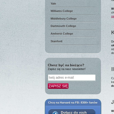
mo
Yale
W
Williams College
ch
st
Middlebury College
Dartmouth College
K
Amherst College
Stanford
Do
ok
st
do
Chesz być na bieżąco?
I
Zapisz się na nasz newsletter!
Cz
ks
d
J
Chcę na Harvard na FB: 8300+ fanów
W
Dołącz do nich