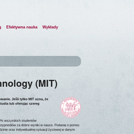
g
Efektywna nauka
Wykłady
hnology (MIT)
anie. Jeśli tylko MIT uzna, że
tudia lub oferując szereg
70% wszystkich studentów
stypnediów za dobre wyniki w nauce. Podania o pomoc
inie oraz indywidualnej sytuacji życiowej w danym