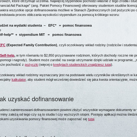
rowizn, które otrzymuje uczelnia. Najwięcej stypendiów pochodzi właśnie z tego źródła i st
nancial Aid Package” (ang. Pakiet Pomocy Finansowej) oferowany studentom studiów licencja
wiera wszystkie opcje dofinansowania możliwe w Stanach Zjednoczonych (od pożyczki po d
zedstawia proces obliczania wysokości stypendium za pomocą krótkiego wzoru:
udżet na wydatki studenta – EFC* = pomoc finansowa
b
elf-help** + stypendium MIT = pomoc finansowa
EFC
(Expected Family Contribution)
, czyli oczekiwany wkład rodziny (rodziców i studenta
Self-help
,
w tym równaniu to $2,850 przyznawane rodzinom, których dochody roczne nie prz
pomogi i nagrody). Student może zarobić na swoje utrzymanie dzięki udziale w programie, „s
kże pochodzić z
pożyczki
(więcej o
kredytach studenckich znajdziesz tutaj
).
zekiwany wkład rodzinny wyznaczany jest na podstawie wielu czynników określonych w ka
ecjalny
kalkulator
, aby student mógł wcześniej dowiedzieć się jaka kwota orientacyjnie, mo
ak uzyskać dofinansowanie
udenci zainteresowani dofinansowaniem powinni złożyć wszystkie wymagane dokumenty w
rminy zależą od tego czy są to studia I czy wyższych stopni. Postępy aplikacji można śledz
okami uzyskiwania pomocy finansowej może zapoznać się
tutaj
.