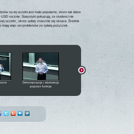
tów na tej uczelni jest mało popularne, skoro tak łatwo
SD rocznie. Statystyki pokazują, ze studenci nie
j uczelni , okres spłaty znacznie się skraca. Średnie
nie mają więc oni problemów ze spłatą pożyczek.
zorce
Dekompozycja i abstrakcja
Metody bisekcji
e
poprzez funkcje
Metody dzielenia i rządzenia