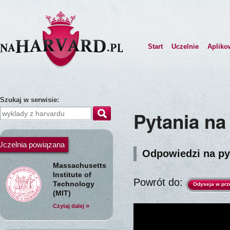
Start
Uczelnie
Apliko
Szukaj w serwisie:
Pytania na
Uczelnia powiązana
Odpowiedzi na pyt
Massachusetts
Institute of
Powrót do:
Technology
Odyseja w prz
(MIT)
»
Czytaj dalej