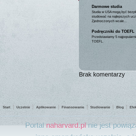
Darmowe studia
Studia w USA mogą być bezpła
studiować na najlepszych ucz
Zjednoczonych wcale…
Podręczniki do TOEFL
Przedstawiamy 5 najpopularni
TOEFL.
Brak komentarzy
Start
Uczelnie
Aplikowanie
Finansowanie
Studiowanie
Blog
Efe
Portal
naharvard.pl
nie jest powią