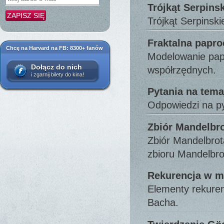
Trójkąt Serpins
Trójkąt Serpinski
Fraktalna papro
Chcę na Harvard na FB: 8300+ fanów
Modelowanie papr
Dołącz do nich
współrzędnych.
i zgarnij bilety do kina!
Pytania na tema
Odpowiedzi na py
Zbiór Mandelbr
Zbiór Mandelbrota
zbioru Mandelbr
Rekurencja w 
Elementy rekure
Bacha.