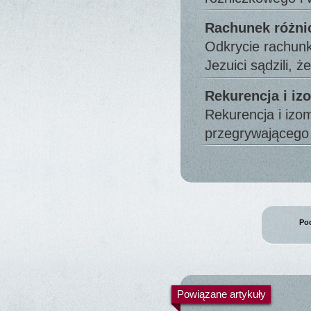
Rachunek różn
Odkrycie rachunk
Jezuici sądzili, 
Rekurencja i iz
Rekurencja i izo
przegrywająceg
Pod
Powiązane artykuły