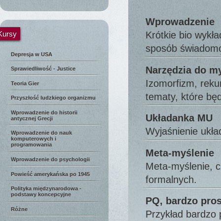
Wprowadzenie
Kursy
Krótkie bio wykła
sposób świado
Depresja w USA
Narzędzia do m
Sprawiedliwość - Justice
Izomorfizm, reku
Teoria Gier
tematy, które b
Przyszłość ludzkiego organizmu
Wprowadzenie do historii
Układanka MU
antycznej Grecji
Wyjaśnienie ukła
Wprowadzenie do nauk
komputerowych i
programowania
Meta-myślenie
Wprowadzenie do psychologii
Meta-myślenie, c
Powieść amerykańska po 1945
formalnych.
Polityka międzynarodowa -
podstawy koncepcyjne
PQ, bardzo pros
Różne
Przykład bardzo 