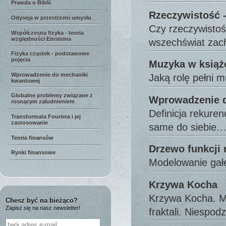
Prawda o Biblii
Rzeczywistość 
Odyseja w przestrzeni umysłu
Czy rzeczywistoś
Współczesna fizyka - teoria
względności Einsteina
wszechświat za
Fizyka cząstek - podstawowe
pojęcia
Muzyka w książ
Wprowadzenie do mechaniki
Jaką rolę pełni 
kwantowej
Globalne problemy związane z
Wprowadzenie do
rosnącym zaludnieniem
Definicja rekuren
Transformata Fouriera i jej
zastosowanie
same do siebie.
Teoria finansów
Drzewo funkcji 
Rynki finansowe
Modelowanie gałę
Krzywa Kocha
Krzywa Kocha. Mo
Chesz być na bieżąco?
Zapisz się na nasz newsletter!
fraktali. Niespo