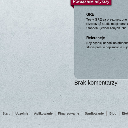
Powiązane artykuły
GRE
Testy GRE są przeznaczone d
rozpocząć studia magistersk
Stanach Zjednoczonych. Nie
Referencje
Najczęściej uczeń lub student
studia prosi o napisanie list
Brak komentarzy
Start
Uczelnie
Aplikowanie
Finansowanie
Studiowanie
Blog
Efe