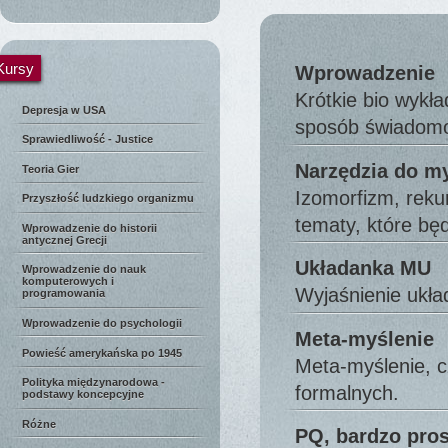
Kursy
Wprowadzenie
Krótkie bio wykła
Depresja w USA
sposób świado
Sprawiedliwość - Justice
Narzędzia do m
Teoria Gier
Izomorfizm, reku
Przyszłość ludzkiego organizmu
tematy, które b
Wprowadzenie do historii
antycznej Grecji
Układanka MU
Wprowadzenie do nauk
komputerowych i
Wyjaśnienie ukła
programowania
Wprowadzenie do psychologii
Meta-myślenie
Powieść amerykańska po 1945
Meta-myślenie, c
Polityka międzynarodowa -
formalnych.
podstawy koncepcyjne
Różne
PQ, bardzo pros