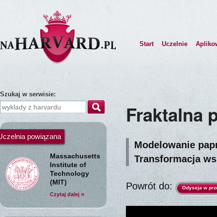
Start
Uczelnie
Apliko
Szukaj w serwisie:
Fraktalna 
Uczelnia powiązana
Modelowanie papro
Massachusetts
Transformacja ws
Institute of
Technology
(MIT)
Powrót do:
Odyseja w prz
»
Czytaj dalej