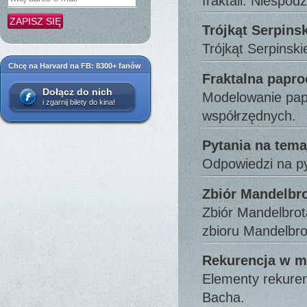
fraktali. Niespo
Trójkąt Serpins
Trójkąt Serpinski
Chcę na Harvard na FB: 8300+ fanów
Fraktalna papro
Dołącz do nich
Modelowanie papr
i zgarnij bilety do kina!
współrzędnych.
Pytania na tema
Odpowiedzi na py
Zbiór Mandelbr
Zbiór Mandelbrota
zbioru Mandelbr
Rekurencja w 
Elementy rekure
Bacha.