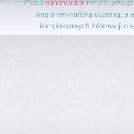
Portal
naharvard.pl
nie jest powią
inną amerykańską uczelnią, a j
kompleksowych informacji o 