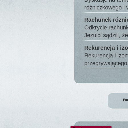
różniczkowego i
Rachunek różn
Odkrycie rachunk
Jezuici sądzili, 
Rekurencja i iz
Rekurencja i izo
przegrywająceg
Pod