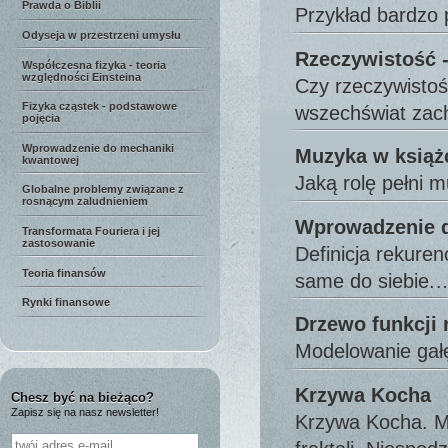
Prawda o Biblii
Przykład bardzo 
Odyseja w przestrzeni umysłu
Rzeczywistość 
Współczesna fizyka - teoria
względności Einsteina
Czy rzeczywistoś
Fizyka cząstek - podstawowe
wszechświat za
pojęcia
Wprowadzenie do mechaniki
Muzyka w książ
kwantowej
Jaką rolę pełni 
Globalne problemy związane z
rosnącym zaludnieniem
Wprowadzenie do
Transformata Fouriera i jej
zastosowanie
Definicja rekuren
Teoria finansów
same do siebie.
Rynki finansowe
Drzewo funkcji 
Modelowanie gałę
Krzywa Kocha
Chesz być na bieżąco?
Zapisz się na nasz newsletter!
Krzywa Kocha. Mo