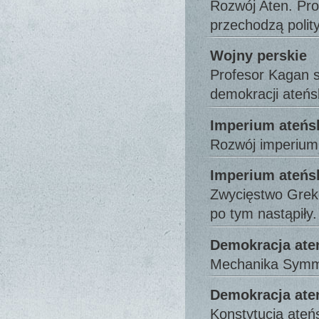
Rozwój Aten. Prof
przechodzą polit
Wojny perskie
Profesor Kagan s
demokracji ateńsk
Imperium ateńs
Rozwój imperium 
Imperium ateńsk
Zwycięstwo Grekó
po tym nastąpiły.
Demokracja ate
Mechanika Symmac
Demokracja ateń
Konstytucja ateń