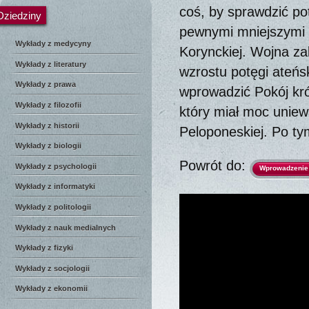
coś, by sprawdzić po
Dziedziny
pewnymi mniejszymi 
Wykłady z medycyny
Korynckiej. Wojna zak
Wykłady z literatury
wzrostu potęgi ateńsk
Wykłady z prawa
wprowadzić Pokój kró
Wykłady z filozofii
który miał moc uniew
Wykłady z historii
Peloponeskiej. Po ty
Wykłady z biologii
Powrót do:
Wykłady z psychologii
Wprowadzenie d
Wykłady z informatyki
Wykłady z politologii
Wykłady z nauk medialnych
Wykłady z fizyki
Wykłady z socjologii
Wykłady z ekonomii