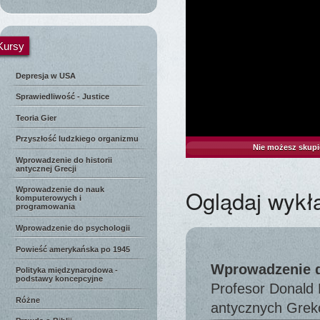
Kursy
Depresja w USA
Sprawiedliwość - Justice
Teoria Gier
Przyszłość ludzkiego organizmu
Nie możesz skupi
Wprowadzenie do historii
antycznej Grecji
Oglądaj wykł
Wprowadzenie do nauk
komputerowych i
programowania
Wprowadzenie do psychologii
Powieść amerykańska po 1945
Wprowadzenie do
Polityka międzynarodowa -
podstawy koncepcyjne
Profesor Donald 
Różne
antycznych Gre