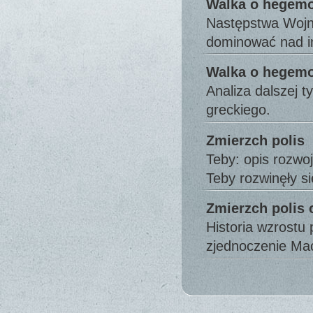
Walka o hegemon
Następstwa Wojny
dominować nad i
Walka o hegemon
Analiza dalszej t
greckiego.
Zmierzch polis
Teby: opis rozwo
Teby rozwinęły 
Zmierzch polis 
Historia wzrostu 
zjednoczenie Ma