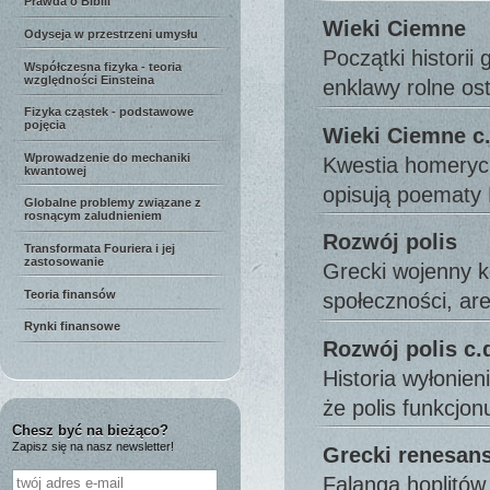
Prawda o Biblii
Wieki Ciemne
Odyseja w przestrzeni umysłu
Początki historii
Współczesna fizyka - teoria
względności Einsteina
enklawy rolne os
Fizyka cząstek - podstawowe
pojęcia
Wieki Ciemne c.
Wprowadzenie do mechaniki
Kwestia homeryck
kwantowej
opisują poemat
Globalne problemy związane z
rosnącym zaludnieniem
Rozwój polis
Transformata Fouriera i jej
zastosowanie
Grecki wojenny k
Teoria finansów
społeczności, a
Rynki finansowe
Rozwój polis c.
Historia wyłonie
że polis funkcjo
Chesz być na bieżąco?
Zapisz się na nasz newsletter!
Grecki renesans 
Falanga hoplitów