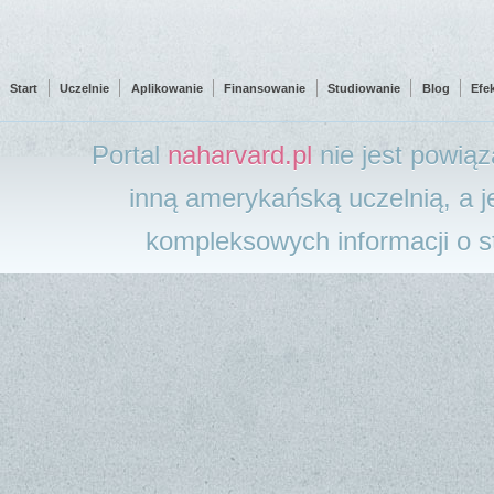
Start
Uczelnie
Aplikowanie
Finansowanie
Studiowanie
Blog
Efe
Portal
naharvard.pl
nie jest powią
inną amerykańską uczelnią, a j
kompleksowych informacji o 