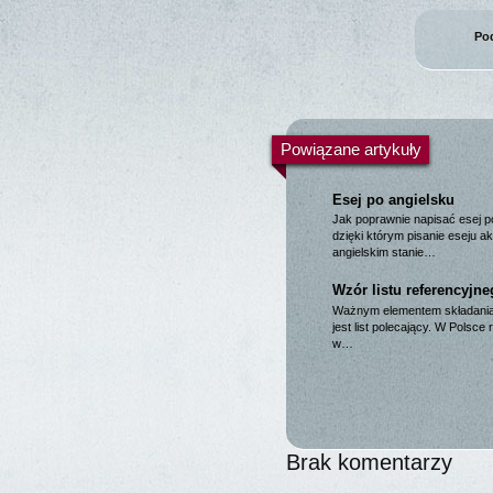
Pod
Powiązane artykuły
Esej po angielsku
Jak poprawnie napisać esej p
dzięki którym pisanie eseju 
angielskim stanie…
Wzór listu referencyjn
Ważnym elementem składania 
jest list polecający. W Polsc
w…
Brak komentarzy