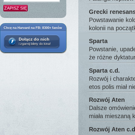
Grecki renesans 
Powstawanie kolo
kolonii na począ
Chcę na Harvard na FB: 8300+ fanów
Dołącz do nich
Sparta
i zgarnij bilety do kina!
Powstanie, upade
że różne dyktat
Sparta c.d.
Rozwój i charakt
etos polis miał 
Rozwój Aten
Dalsze omówienie
miała mieszaną 
Rozwój Aten c.d