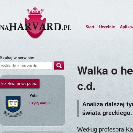
Start
Uczelnie
Apliko
Szukaj w serwisie:
Walka o he
c.d.
Uczelnia powiązana
Yale
»
Analiza dalszej t
Czytaj dalej
świata greckiego.
Według profesora Kag