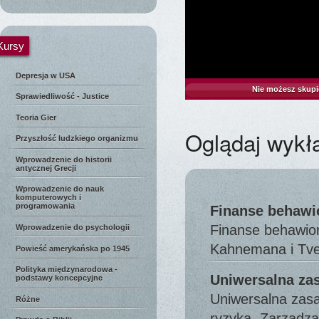
Kursy
Depresja w USA
Nie możesz skupi
Sprawiedliwość - Justice
Teoria Gier
Oglądaj wykł
Przyszłość ludzkiego organizmu
Wprowadzenie do historii
antycznej Grecji
Wprowadzenie do nauk
komputerowych i
programowania
Finanse behawi
Finanse behawior
Wprowadzenie do psychologii
Kahnemana i Tv
Powieść amerykańska po 1945
Polityka międzynarodowa -
Uniwersalna za
podstawy koncepcyjne
Uniwersalna zasa
Różne
ryzyka. Zarządz