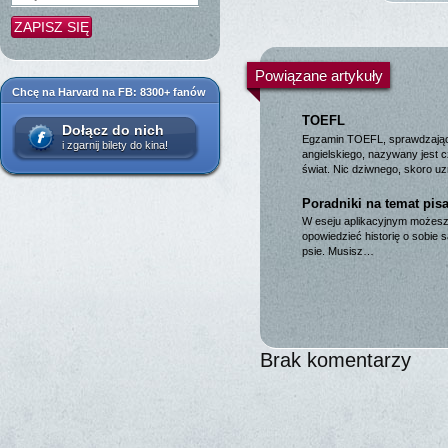
Powiązane artykuły
Chcę na Harvard na FB: 8300+ fanów
TOEFL
Dołącz do nich
Egzamin TOEFL, sprawdzając
i zgarnij bilety do kina!
angielskiego, nazywany jest
świat. Nic dziwnego, skoro u
Poradniki na temat pis
W eseju aplikacyjnym możesz
opowiedzieć historię o sobie
psie. Musisz…
Brak komentarzy