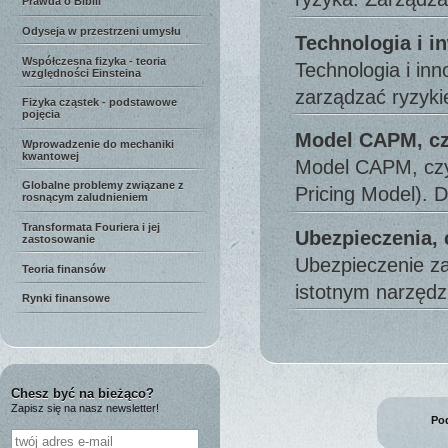
Prawda o Biblii
Odyseja w przestrzeni umysłu
Technologia i i
Współczesna fizyka - teoria
Technologia i in
względności Einsteina
zarządzać ryzyk
Fizyka cząstek - podstawowe
pojęcia
Model CAPM, cz
Wprowadzenie do mechaniki
kwantowej
Model CAPM, czyl
Globalne problemy związane z
Pricing Model). 
rosnącym zaludnieniem
Transformata Fouriera i jej
Ubezpieczenia, 
zastosowanie
Ubezpieczenie za
Teoria finansów
istotnym narzęd
Rynki finansowe
Chesz być na bieżąco?
Zapisz się na nasz newsletter!
Pod