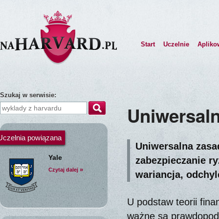
Start
Uczelnie
Apliko
Szukaj w serwisie:
Uniwersaln
Uczelnia powiązana
Uniwersalna zasa
Yale
zabezpieczanie ry
»
Czytaj dalej
wariancja, odchyl
U podstaw teorii fin
ważne są prawdopodob