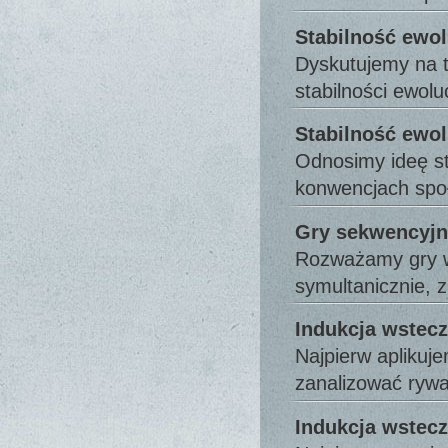
Stabilność ewo
Dyskutujemy na t
stabilności ewolu
Stabilność ewol
Odnosimy ideę st
konwencjach spo
Gry sekwencyjn
Rozważamy gry w 
symultanicznie,
Indukcja wstecz
Najpierw aplikuje
zanalizować ryw
Indukcja wstecz