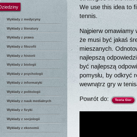
We use this idea to f
Dziedziny
tennis.
Wykłady z medycyny
Wykłady z literatury
Najpierw omawiamy w
Wykłady z prawa
że musi być jakaś śr
Wykłady z filozofii
mieszanych. Odnotowu
Wykłady z historii
najlepszą odpowiedzi
Wykłady z biologii
być najlepszą odpo
pomysłu, by odkryć 
Wykłady z psychologii
wewnątrz gry w tenis
Wykłady z informatyki
Wykłady z politologii
Powrót do:
Teoria Gier
Wykłady z nauk medialnych
Wykłady z fizyki
Wykłady z socjologii
Wykłady z ekonomii