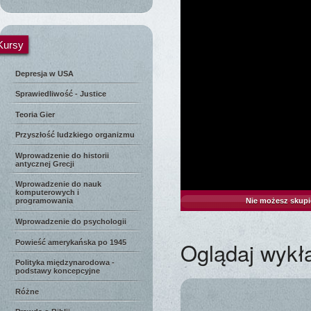
Kursy
Depresja w USA
Sprawiedliwość - Justice
Teoria Gier
Przyszłość ludzkiego organizmu
Wprowadzenie do historii
antycznej Grecji
Wprowadzenie do nauk
komputerowych i
Nie możesz skupi
programowania
Wprowadzenie do psychologii
Oglądaj wykł
Powieść amerykańska po 1945
Polityka międzynarodowa -
podstawy koncepcyjne
Różne