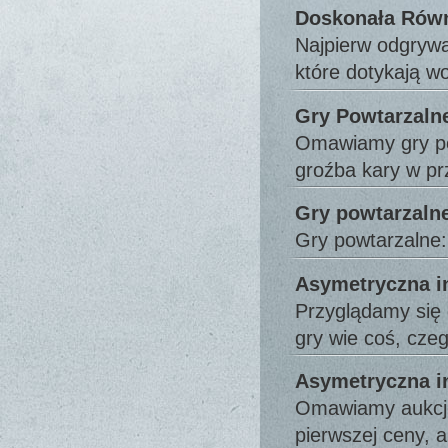
Doskonała Równ
Najpierw odgrywa
które dotykają 
Gry Powtarzaln
Omawiamy gry pow
groźba kary w pr
Gry powtarzalne
Gry powtarzalne: 
Asymetryczna in
Przyglądamy się
gry wie coś, cz
Asymetryczna i
Omawiamy aukcje:
pierwszej ceny, 