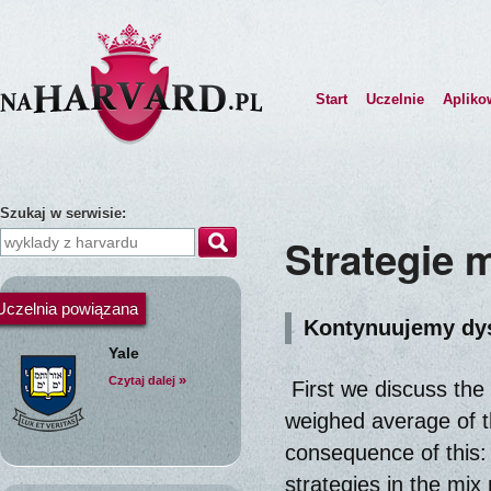
Start
Uczelnie
Apliko
Szukaj w serwisie:
Strategie m
Uczelnia powiązana
Kontynuujemy dys
Yale
»
Czytaj dalej
First we discuss the 
weighed average of t
consequence of this: 
strategies in the mi