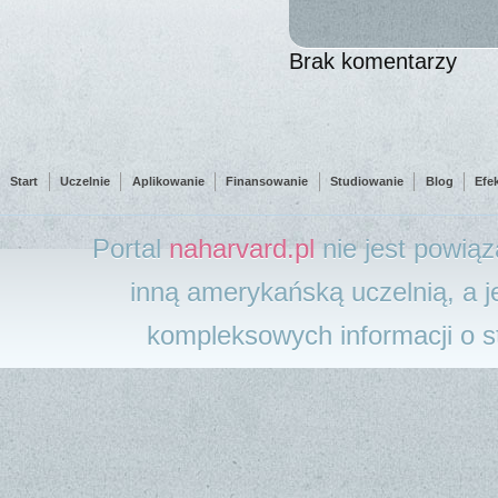
Brak komentarzy
Start
Uczelnie
Aplikowanie
Finansowanie
Studiowanie
Blog
Efe
Portal
naharvard.pl
nie jest powią
inną amerykańską uczelnią, a j
kompleksowych informacji o 