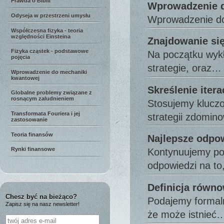
Prawda o Biblii
Wprowadzenie do
Odyseja w przestrzeni umysłu
Wprowadzenie do 
Współczesna fizyka - teoria
względności Einsteina
Znajdowanie się
Fizyka cząstek - podstawowe
Na początku wykł
pojęcia
strategie, oraz…
Wprowadzenie do mechaniki
kwantowej
Skreślenie iter
Globalne problemy związane z
rosnącym zaludnieniem
Stosujemy kluczo
Transformata Fouriera i jej
strategii zdomi
zastosowanie
Teoria finansów
Najlepsze odpow
Rynki finansowe
Kontynuujemy pom
odpowiedzi na t
Definicja równ
Chesz być na bieżąco?
Podajemy formaln
Zapisz się na nasz newsletter!
że może istnieć