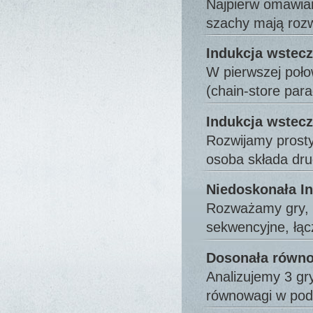
Najpierw omawiam
szachy mają roz
Indukcja wstecz
W pierwszej poł
(chain-store pa
Indukcja wstecz
Rozwijamy prosty
osoba składa dru
Niedoskonała In
Rozważamy gry, p
sekwencyjne, łą
Dosonała równo
Analizujemy 3 g
równowagi w po