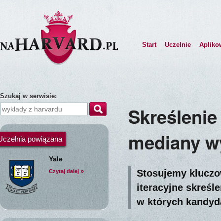
Start
Uczelnie
Apliko
Szukaj w serwisie:
Skreślenie 
mediany w
Uczelnia powiązana
Yale
»
Stosujemy kluczo
Czytaj dalej
iteracyjne skreśl
w których kandyd