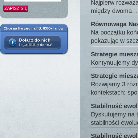
Najpierw rozważa
między dwoma…
Równowaga Nash
Chcę na Harvard na FB: 8300+ fanów
Na początku koń
pokazując w szc
Dołącz do nich
i zgarnij bilety do kina!
Strategie miesza
Kontynuujemy dys
Strategie miesz
Rozwijamy 3 różn
kontekstach: spor
Stabilność ewo
Dyskutujemy na t
stabilności ewolu
Stabilność ewol