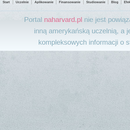
Start
Uczelnie
Aplikowanie
Finansowanie
Studiowanie
Blog
Efe
Portal
naharvard.pl
nie jest powią
inną amerykańską uczelnią, a j
kompleksowych informacji o 