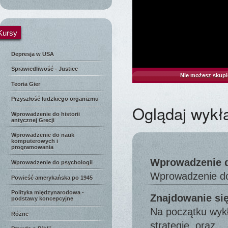
Kursy
Depresja w USA
Sprawiedliwość - Justice
Nie możesz skupi
Teoria Gier
Przyszłość ludzkiego organizmu
Oglądaj wykł
Wprowadzenie do historii
antycznej Grecji
Wprowadzenie do nauk
komputerowych i
programowania
Wprowadzenie do
Wprowadzenie do psychologii
Wprowadzenie do 
Powieść amerykańska po 1945
Polityka międzynarodowa -
Znajdowanie się
podstawy koncepcyjne
Na początku wykł
Różne
strategie, oraz…