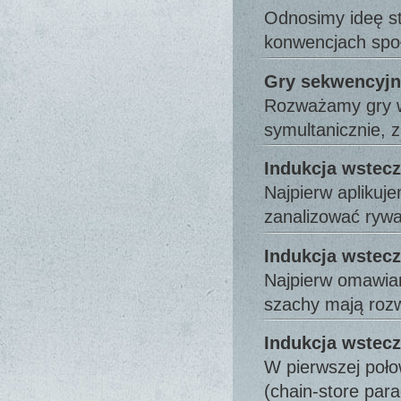
Odnosimy ideę st
konwencjach spo
Gry sekwencyjn
Rozważamy gry w 
symultanicznie,
Indukcja wstecz
Najpierw aplikuje
zanalizować ryw
Indukcja wstecz
Najpierw omawiam
szachy mają roz
Indukcja wstecz
W pierwszej poł
(chain-store pa