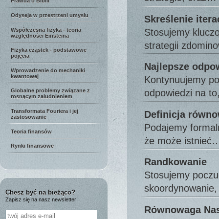
Prawda o Biblii
Odyseja w przestrzeni umysłu
Skreślenie iter
Stosujemy kluczo
Współczesna fizyka - teoria
względności Einsteina
strategii zdomi
Fizyka cząstek - podstawowe
pojęcia
Najlepsze odpow
Wprowadzenie do mechaniki
kwantowej
Kontynuujemy pom
odpowiedzi na t
Globalne problemy związane z
rosnącym zaludnieniem
Transformata Fouriera i jej
Definicja równ
zastosowanie
Podajemy formaln
Teoria finansów
że może istnieć
Rynki finansowe
Randkowanie
Stosujemy poczuc
skoordynowanie,
Chesz być na bieżąco?
Zapisz się na nasz newsletter!
Równowaga Nash