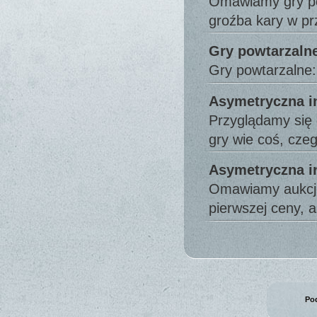
Omawiamy gry pow
groźba kary w pr
Gry powtarzalne
Gry powtarzalne: 
Asymetryczna in
Przyglądamy się
gry wie coś, cz
Asymetryczna i
Omawiamy aukcje:
pierwszej ceny, 
Pod