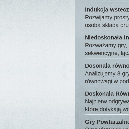
Indukcja wstecz
Rozwijamy prosty
osoba składa dru
Niedoskonała In
Rozważamy gry, p
sekwencyjne, łą
Dosonała równo
Analizujemy 3 g
równowagi w po
Doskonała Równ
Najpierw odgrywa
które dotykają 
Gry Powtarzaln