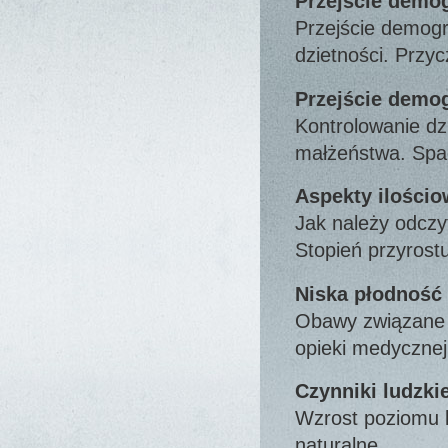
Przejście demog
Przejście demogr
dzietności. Prz
Przejście demog
Kontrolowanie dz
małżeństwa. Spa
Aspekty ilości
Jak należy odczy
Stopień przyros
Niska płodność 
Obawy związane z
opieki medyczne
Czynniki ludzki
Wzrost poziomu l
naturalne.