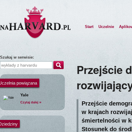
Start
Uczelnie
Apliko
Szukaj w serwisie:
Przejście 
rozwijając
Uczelnia powiązana
Yale
»
Przejście demogra
Czytaj dalej
w krajach rozwija
śmiertelności w k
Dziedziny
Stosunek do środ