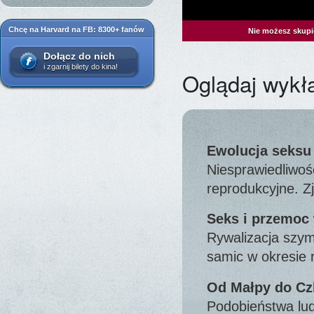
Chcę na Harvard na FB: 8300+ fanów
Nie możesz skupi
Dołącz do nich
i zgarnij bilety do kina!
Oglądaj wykł
Ewolucja seksu 
Niesprawiedliwość
reprodukcyjne. Z
Seks i przemoc
Rywalizacja szym
samic w okresie r
Od Małpy do Cz
Podobieństwa lu