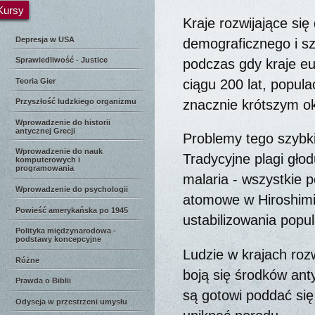
Kursy
Kraje rozwijające się
Depresja w USA
demograficznego i sz
Sprawiedliwość - Justice
podczas gdy kraje eu
Teoria Gier
ciągu 200 lat, popula
znacznie krótszym ok
Przyszłość ludzkiego organizmu
Wprowadzenie do historii
antycznej Grecji
Problemy tego szybki
Wprowadzenie do nauk
Tradycyjne plagi gło
komputerowych i
programowania
malaria - wszystkie 
Wprowadzenie do psychologii
atomowe w Hiroshimi
Powieść amerykańska po 1945
ustabilizowania popula
Polityka międzynarodowa -
podstawy koncepcyjne
Ludzie w krajach roz
Różne
boją się środków ant
Prawda o Biblii
są gotowi poddać się
Odyseja w przestrzeni umysłu