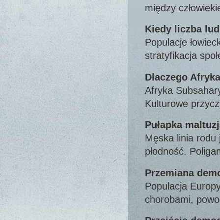
między człowie
Kiedy liczba lu
Populacje łowieck
stratyfikacja sp
Dlaczego Afryka
Afryka Subsahary
Kulturowe przyc
Pułapka maltuz
Męska linia rodu
płodność. Polig
Przemiana demo
Populacja Europ
chorobami, powo