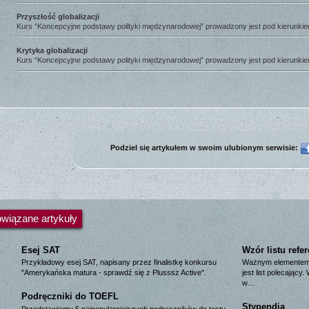
Przyszłość globalizacji
Kurs “Koncepcyjne podstawy polityki międzynarodowej” prowadzony jest pod kierunki
Krytyka globalizacji
Kurs “Koncepcyjne podstawy polityki międzynarodowej” prowadzony jest pod kierunki
Podziel się artykułem w swoim ulubionym serwisie:
wiązane artykuły
Esej SAT
Wzór listu refe
Przykładowy esej SAT, napisany przez finalistkę konkursu
Ważnym elementem s
"Amerykańska matura - sprawdź się z Plusssz Active".
jest list polecając
w…
Podręczniki do TOEFL
Stypendia
Przedstawiamy 5 najpopularniejszych podręczników do testu