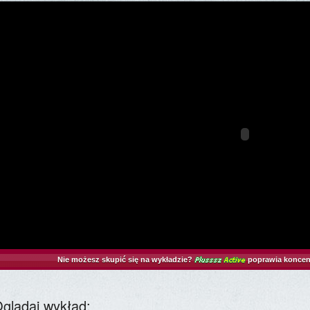
Nie możesz skupić się na wykładzie?
poprawia koncen
glądaj wykład: