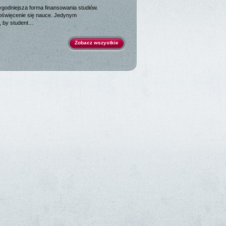
godniejsza forma finansowania studiów.
oświęcenie się nauce. Jedynym
, by student…
Zobacz wszystkie