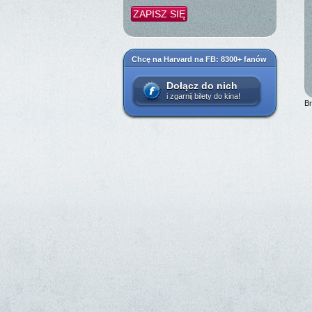
Chcę na Harvard na FB: 8300+ fanów
Dołącz do nich
i zgarnij bilety do kina!
B