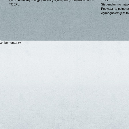
TOEFL.
Stypendium to najwy
Pozwala na pełne p
wymaganiem jest to
rak komentarzy