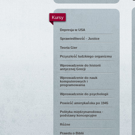
Kursy
Depresja w USA
Sprawiedliwość - Justice
Teoria Gier
Przyszłość ludzkiego organizmu
Wprowadzenie do historii
antycznej Grecji
Wprowadzenie do nauk
komputerowych i
programowania
Wprowadzenie do psychologii
Powieść amerykańska po 1945
Polityka międzynarodowa -
podstawy koncepcyjne
Różne
Prawda o Biblii