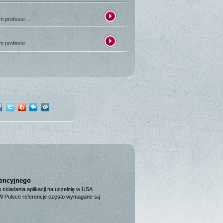
em profesor…
em profesor…
rencyjnego
kładania aplikacji na uczelnię w USA
y. W Polsce referencje często wymagane są