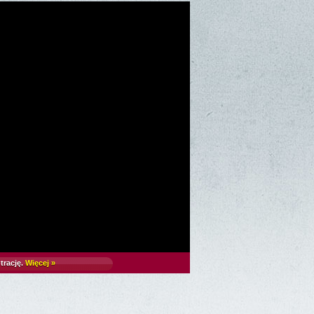
trację.
Więcej »