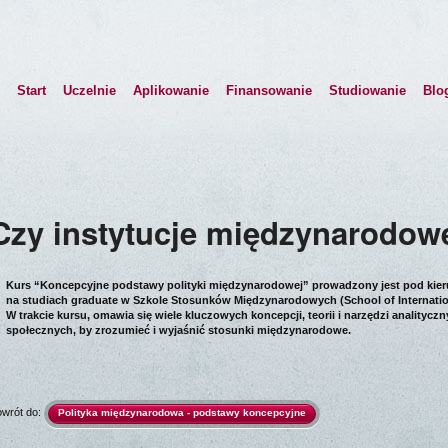
Start
Uczelnie
Aplikowanie
Finansowanie
Studiowanie
Blo
Czy instytucje międzynarodow
Kurs “Koncepcyjne podstawy polityki międzynarodowej” prowadzony jest pod kier
na studiach graduate w Szkole Stosunków Międzynarodowych (School of Internation
W trakcie kursu, omawia się wiele kluczowych koncepcji, teorii i narzędzi analit
społecznych, by zrozumieć i wyjaśnić stosunki międzynarodowe.
wrót do:
Polityka międzynarodowa - podstawy koncepcyjne